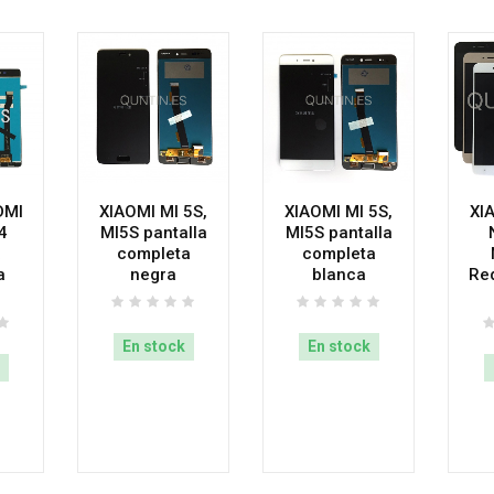
DMI
XIAOMI MI 5S,
XIAOMI MI 5S,
XI
4
MI5S pantalla
MI5S pantalla
a
completa
completa
a
negra
blanca
Red
En stock
En stock