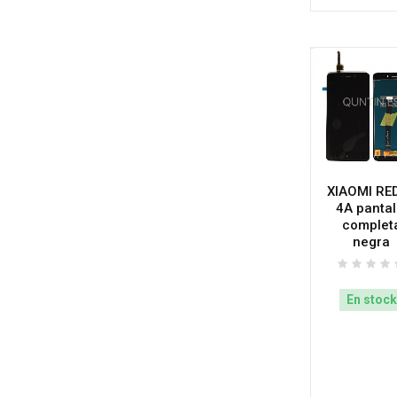
XIAOMI RE
4A pantal
complet
negra
En stock