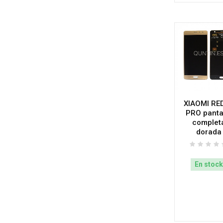
XIAOMI RE
PRO panta
complet
dorada
En stock