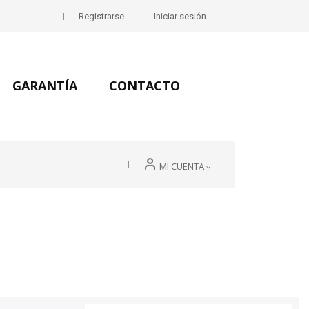
Registrarse
Iniciar sesión
GARANTÍA
CONTACTO
MI CUENTA