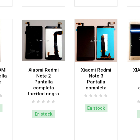
DMI
Xiaomi Redmi
Xiaomi Redmi
XI
lla
Note 2
Note 3
a
Pantalla
Pantalla
completa
completa
tac+lcd negra
En stock
En stock