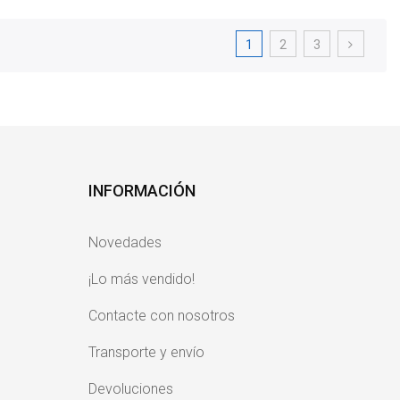
1
2
3
INFORMACIÓN
Novedades
¡Lo más vendido!
Contacte con nosotros
Transporte y envío
Devoluciones