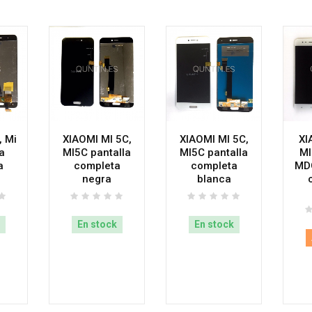
, Mi
XIAOMI MI 5C,
XIAOMI MI 5C,
XI
a
MI5C pantalla
MI5C pantalla
MI
a
completa
completa
MDG
negra
blanca
En stock
En stock