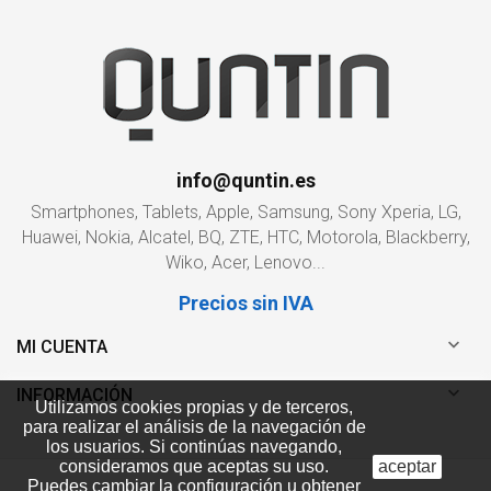
info@quntin.es
Smartphones, Tablets, Apple, Samsung, Sony Xperia, LG,
Huawei, Nokia, Alcatel, BQ, ZTE, HTC, Motorola, Blackberry,
Wiko, Acer, Lenovo...
Precios sin IVA

MI CUENTA

INFORMACIÓN
Utilizamos cookies propias y de terceros,
para realizar el análisis de la navegación de
los usuarios. Si continúas navegando,
consideramos que aceptas su uso.
aceptar
Puedes cambiar la configuración u obtener