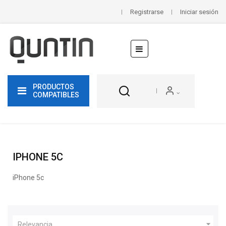
Registrarse
Iniciar sesión
Navegación
☰
de
palanca
PRODUCTOS
COMPATIBLES
IPHONE 5C
iPhone 5c

Relevancia